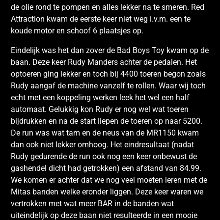
de olie rond te pompen en alles lekker na te smeren. Red
Attraction kwam de eerste keer niet weg i.v.m. een te
koude motor en schoof 6 plaatsjes op.
Eindelijk was het dan zover de Bad Boys Toy kwam op de
baan. Deze keer Rudy Manders achter de pedalen. Het
optoeren ging lekker en toch bij 4400 toeren begon zoals
Rudy aangaf de machine vanzelf te rollen. Waar wij toch
echt met een koppeling werken leek het wel een half
automaat. Gelukkig kon Rudy er nog wel wat toeren
bijdrukken en na de start liepen de toeren op naar 5200.
De run was wat tam en de neus van de MR1150 kwam
dan ook niet lekker omhoog. Het eindresultaat (nadat
Rudy gedurende de run ook nog een keer onbewust de
gashendel dicht had getrokken) een afstand van 84.99.
We komen er achter dat we nog veel moeten leren met de
Mitas banden welke eronder liggen. Deze keer waren we
vertrokken met wat meer BAR in de banden wat
uiteindelijk op deze baan niet resulteerde in een mooie