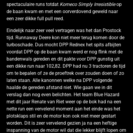
spectaculaire runs totdat
Komeco Simply Irresistible
op
de baan kwam en met een oorverdovend geweld naar
een zeer dikke full pull reed.
Eindelijk naar zeer veel vertragen was het dan Prostock
tijd. Runnaway Deere kon niet meer terug komen door de
turboschade. Dus mocht DPP Rednex het spits afbijten
voordat DPP op de baan kwam werd er nog flink met de
bandenwals gereden en dit pakte voor DPP gunstig uit
een dikke run naar 102,82. DPP had nu 3 tractoren de tijd
om te bepalen of ze de proeftrek over zouden doen of zo
laten staan. Alle kanonnen welke na DPP volgende
haalde de gereden afstand niet. Wie gaan we in dit
verslag dan nog even belichten. Het team Blue Hazard
met dit jaar Renate van Riet weer op de bok had na een
nette run een vervelend moment aan het einde was het
plotsklaps stil en de motor kon ook niet meer gestart
worden. Dit is zeer vervelend gezien ja na een heftige
inspanning van de motor wil dat die lekker blijft lopen om